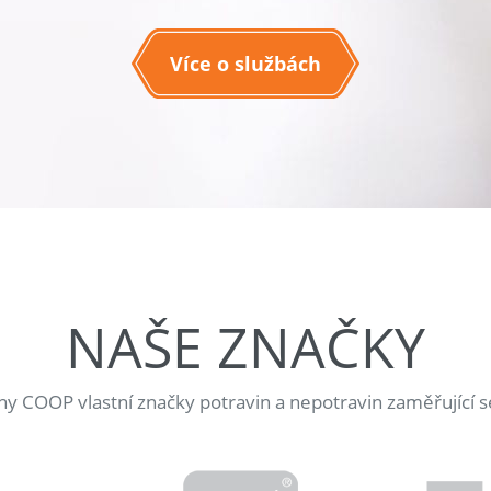
Více o službách
NAŠE ZNAČKY
jny COOP vlastní značky potravin a nepotravin zaměřující s