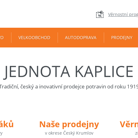
Věrnostní pro
VO
VELKOOBCHOD
AUTODOPRAVA
PRODEJNY
JEDNOTA KAPLICE
Tradiční, český a inovativní prodejce potravin od roku 191
táků
Naše prodejny
Věr
vy
v okrese Český Krumlov
z