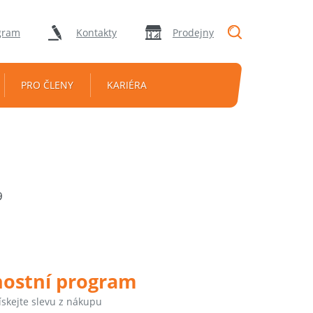
"Vyhledávání
gram
Kontakty
Prodejny
PRO ČLENY
KARIÉRA
9
nostní program
ískejte slevu z nákupu