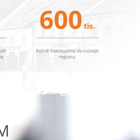
600
tis.
oří
Ročně investujeme do rozvoje
va
regionu
ŮM