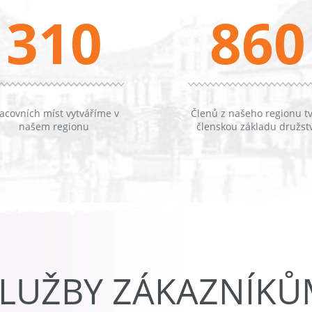
310
860
acovních míst vytváříme v
Členů z našeho regionu tv
našem regionu
členskou základu družst
LUŽBY ZÁKAZNÍK