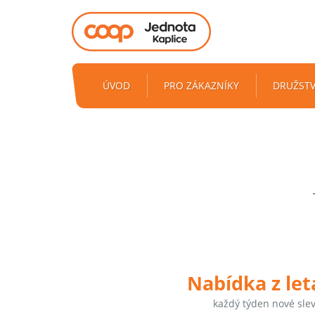
ÚVOD
PRO ZÁKAZNÍKY
DRUŽST
Nabídka z le
každý týden nové sle