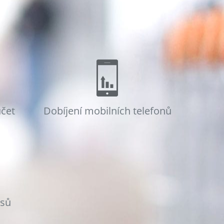
účet
Dobíjení mobilních telefonů
osů