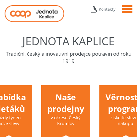
Menu
Kontakty
JEDNOTA KAPLICE
Tradiční, český a inovativní prodejce potravin od roku
1919
abídka
Naše
Věrnost
 letáků
prodejny
progr
aždý týden
v okrese Český
získejte slevu
nové slevy
Krumlov
nákupu