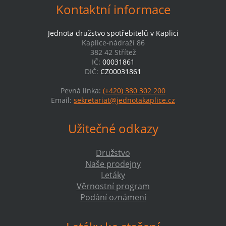
Kontaktní informace
Jednota družstvo spotřebitelů v Kaplici
Kaplice-nádraží 86
382 42 Střítež
IČ:
00031861
DIČ:
CZ00031861
Pevná linka:
(+420) 380 302 200
Email:
sekretariat@jednotakaplice.cz
Užitečné odkazy
Družstvo
Naše prodejny
Letáky
Věrnostní program
Podání oznámení