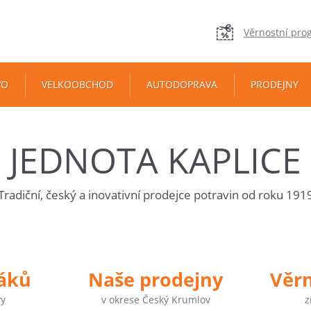
Věrnostní pro
VO
VELKOOBCHOD
AUTODOPRAVA
PRODEJNY
JEDNOTA KAPLICE
Tradiční, český a inovativní prodejce potravin od roku 191
táků
Naše prodejny
Věr
vy
v okrese Český Krumlov
z