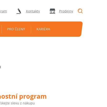
"Vyhledávání
gram
Kontakty
Prodejny
PRO ČLENY
KARIÉRA
9
nostní program
ískejte slevu z nákupu