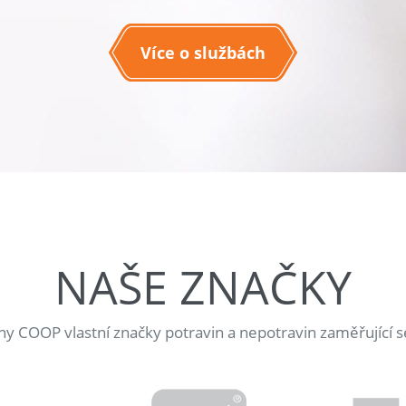
Více o službách
NAŠE ZNAČKY
jny COOP vlastní značky potravin a nepotravin zaměřující s