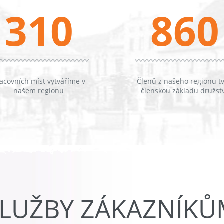
310
860
acovních míst vytváříme v
Členů z našeho regionu tv
našem regionu
členskou základu družst
LUŽBY ZÁKAZNÍK