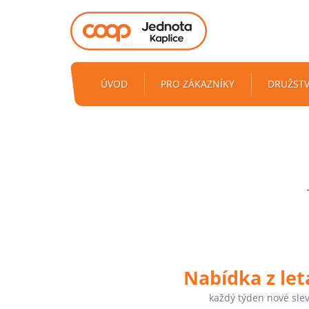
ÚVOD
PRO ZÁKAZNÍKY
DRUŽST
Nabídka z le
každý týden nové sle