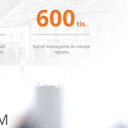
600
tis.
oří
Ročně investujeme do rozvoje
va
regionu
ŮM