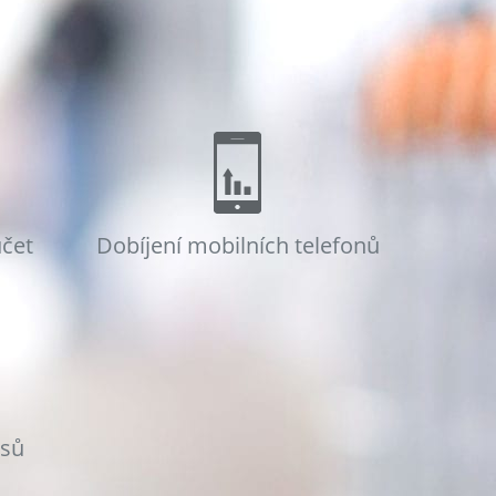
účet
Dobíjení mobilních telefonů
osů