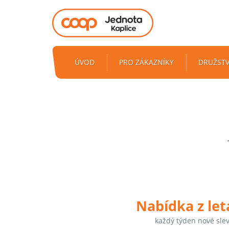
ÚVOD
PRO ZÁKAZNÍKY
DRUŽST
Nabídka z le
každý týden nové sle