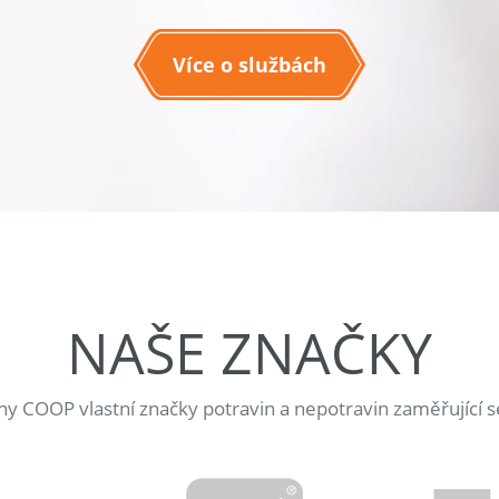
Více o službách
NAŠE ZNAČKY
jny COOP vlastní značky potravin a nepotravin zaměřující s