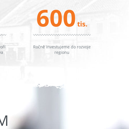
600
tis.
oří
Ročně investujeme do rozvoje
va
regionu
ŮM