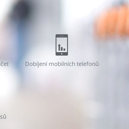
účet
Dobíjení mobilních telefonů
osů