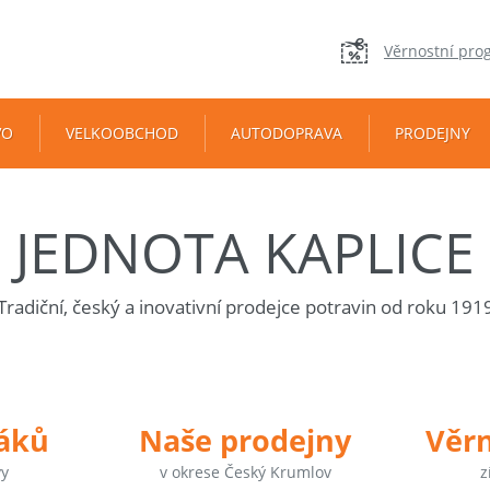
Věrnostní pro
VO
VELKOOBCHOD
AUTODOPRAVA
PRODEJNY
JEDNOTA KAPLICE
Tradiční, český a inovativní prodejce potravin od roku 191
táků
Naše prodejny
Věr
vy
v okrese Český Krumlov
z