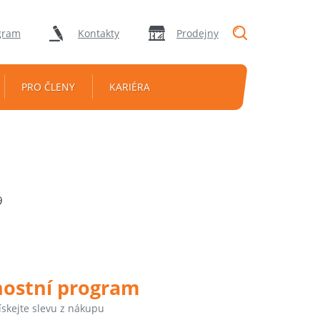
"Vyhledávání
gram
Kontakty
Prodejny
PRO ČLENY
KARIÉRA
9
nostní program
ískejte slevu z nákupu