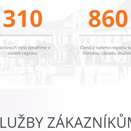
310
860
acovních míst vytváříme v
Členů z našeho regionu tv
našem regionu
členskou základu družst
LUŽBY ZÁKAZNÍK