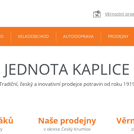
Věrnostní pro
VO
VELKOOBCHOD
AUTODOPRAVA
PRODEJNY
JEDNOTA KAPLICE
Tradiční, český a inovativní prodejce potravin od roku 191
táků
Naše prodejny
Věr
vy
v okrese Český Krumlov
z