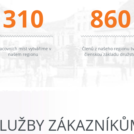
310
860
acovních míst vytváříme v
Členů z našeho regionu tv
našem regionu
členskou základu družst
LUŽBY ZÁKAZNÍK