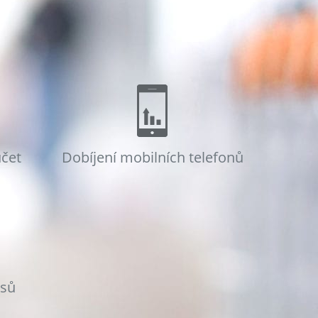
účet
Dobíjení mobilních telefonů
osů