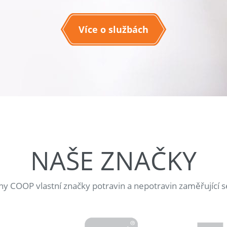
Více o službách
NAŠE ZNAČKY
jny COOP vlastní značky potravin a nepotravin zaměřující s