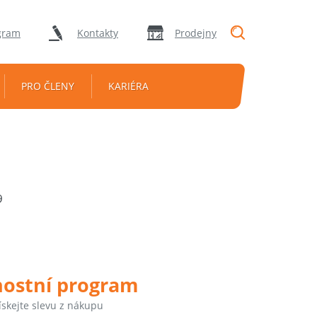
"Vyhledávání
gram
Kontakty
Prodejny
PRO ČLENY
KARIÉRA
9
nostní program
ískejte slevu z nákupu