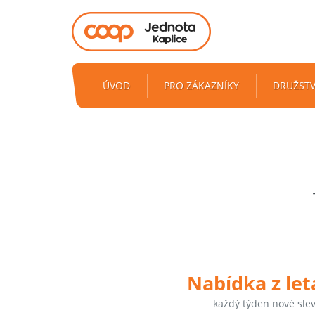
ÚVOD
PRO ZÁKAZNÍKY
DRUŽST
Nabídka z le
každý týden nové sle