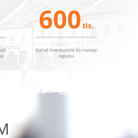
600
tis.
oří
Ročně investujeme do rozvoje
va
regionu
ŮM