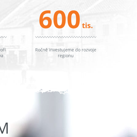
600
tis.
oří
Ročně investujeme do rozvoje
va
regionu
ŮM