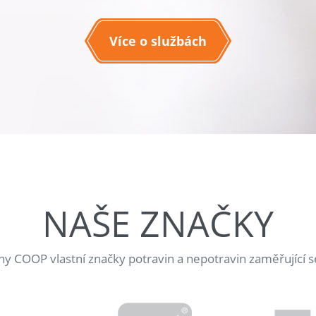
Více o službách
NAŠE ZNAČKY
jny COOP vlastní značky potravin a nepotravin zaměřující s