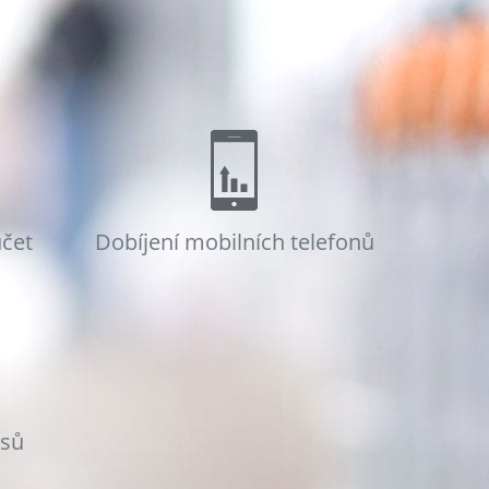
účet
Dobíjení mobilních telefonů
osů