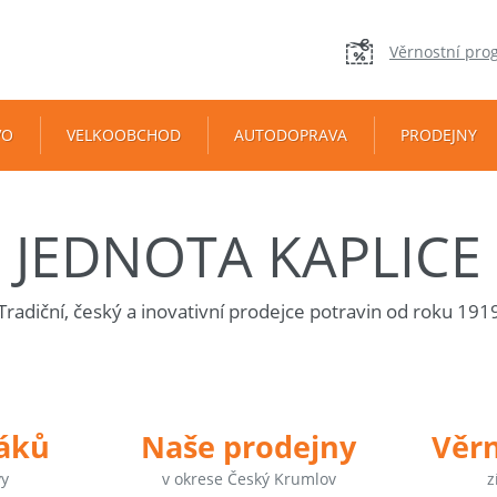
Věrnostní pro
VO
VELKOOBCHOD
AUTODOPRAVA
PRODEJNY
JEDNOTA KAPLICE
Tradiční, český a inovativní prodejce potravin od roku 191
táků
Naše prodejny
Věr
vy
v okrese Český Krumlov
z