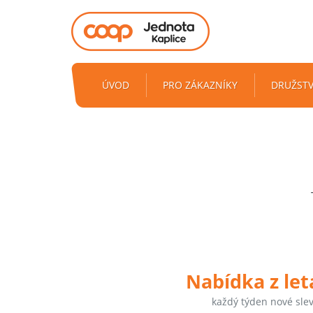
ÚVOD
PRO ZÁKAZNÍKY
DRUŽST
Nabídka z le
každý týden nové sle