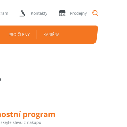
"Vyhledávání
gram
Kontakty
Prodejny
PRO ČLENY
KARIÉRA
9
nostní program
ískejte slevu z nákupu