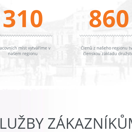
310
860
acovních míst vytváříme v
Členů z našeho regionu tv
našem regionu
členskou základu družst
LUŽBY ZÁKAZNÍK