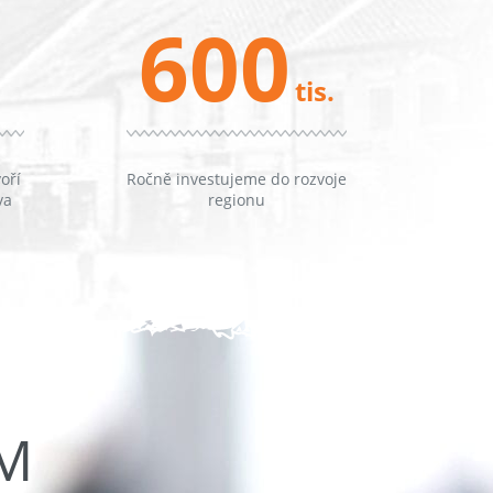
600
tis.
oří
Ročně investujeme do rozvoje
va
regionu
ŮM