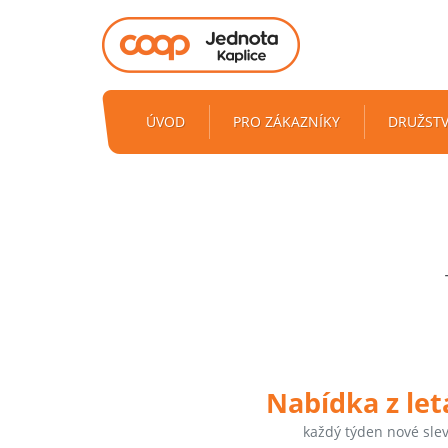
ÚVOD
PRO ZÁKAZNÍKY
DRUŽST
Nabídka z le
každý týden nové sle