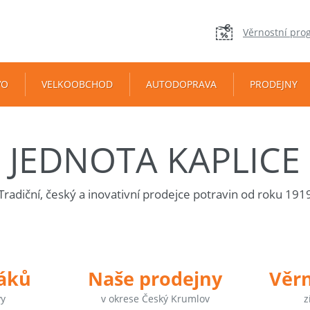
Věrnostní pro
VO
VELKOOBCHOD
AUTODOPRAVA
PRODEJNY
JEDNOTA KAPLICE
Tradiční, český a inovativní prodejce potravin od roku 191
táků
Naše prodejny
Věr
vy
v okrese Český Krumlov
z