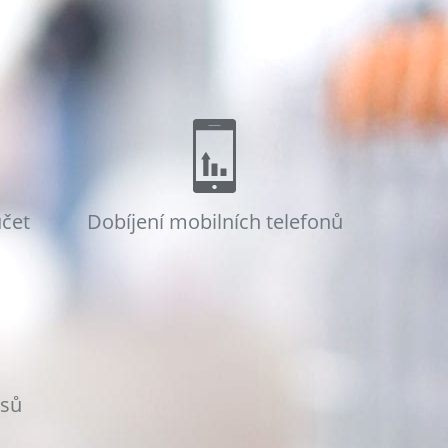
účet
Dobíjení mobilních telefonů
osů