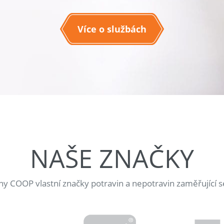
Více o službách
NAŠE ZNAČKY
jny COOP vlastní značky potravin a nepotravin zaměřující s