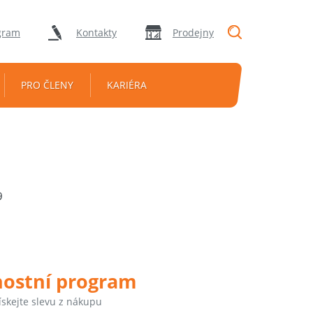
"Vyhledávání
gram
Kontakty
Prodejny
PRO ČLENY
KARIÉRA
9
nostní program
ískejte slevu z nákupu