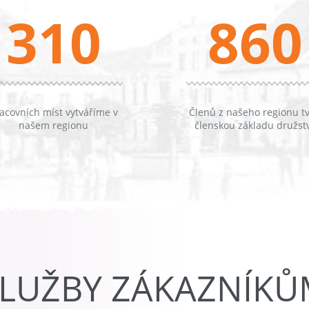
310
860
acovních míst vytváříme v
Členů z našeho regionu tv
našem regionu
členskou základu družst
LUŽBY ZÁKAZNÍK