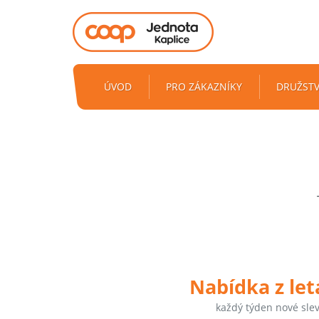
ÚVOD
PRO ZÁKAZNÍKY
DRUŽST
Nabídka z le
každý týden nové sle