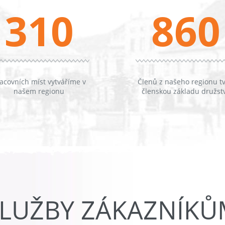
310
860
acovních míst vytváříme v
Členů z našeho regionu tv
našem regionu
členskou základu družst
LUŽBY ZÁKAZNÍK