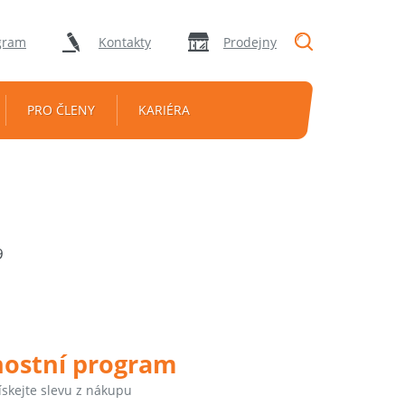
"Vyhledávání
gram
Kontakty
Prodejny
PRO ČLENY
KARIÉRA
9
nostní program
ískejte slevu z nákupu