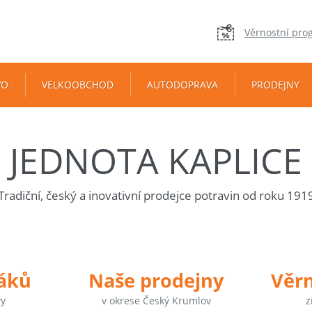
Věrnostní pro
VO
VELKOOBCHOD
AUTODOPRAVA
PRODEJNY
JEDNOTA KAPLICE
Tradiční, český a inovativní prodejce potravin od roku 191
táků
Naše prodejny
Věr
vy
v okrese Český Krumlov
z