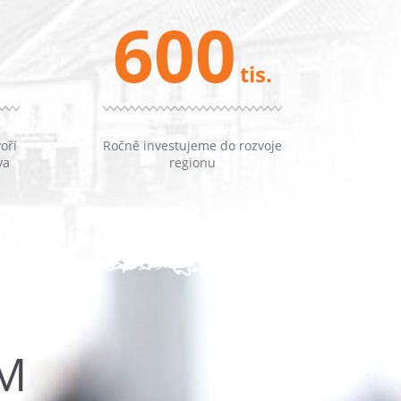
600
tis.
oří
Ročně investujeme do rozvoje
va
regionu
ŮM