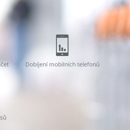
účet
Dobíjení mobilních telefonů
osů