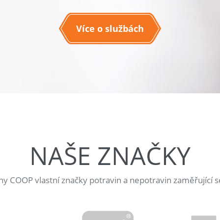
Více o službách
NAŠE ZNAČKY
jny COOP vlastní značky potravin a nepotravin zaměřující s