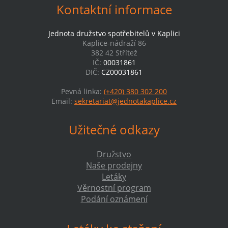
Kontaktní informace
Jednota družstvo spotřebitelů v Kaplici
Kaplice-nádraží 86
382 42 Střítež
IČ:
00031861
DIČ:
CZ00031861
Pevná linka:
(+420) 380 302 200
Email:
sekretariat@jednotakaplice.cz
Užitečné odkazy
Družstvo
Naše prodejny
Letáky
Věrnostní program
Podání oznámení