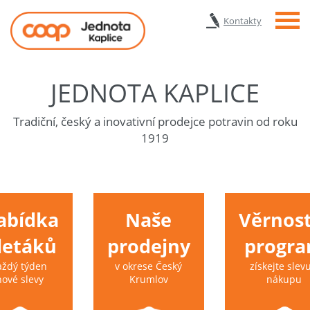
Menu
Kontakty
JEDNOTA KAPLICE
Tradiční, český a inovativní prodejce potravin od roku
1919
abídka
Naše
Věrnost
 letáků
prodejny
progr
aždý týden
v okrese Český
získejte slevu
nové slevy
Krumlov
nákupu