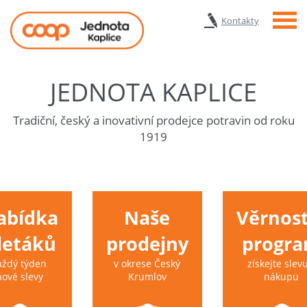
Menu
Kontakty
JEDNOTA KAPLICE
Tradiční, český a inovativní prodejce potravin od roku
1919
abídka
Naše
Věrnost
 letáků
prodejny
progr
aždý týden
v okrese Český
získejte slevu
nové slevy
Krumlov
nákupu