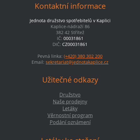
Kontaktní informace
Jednota družstvo spotřebitelů v Kaplici
Kaplice-nádraží 86
382 42 Střítež
IČ:
00031861
DIČ:
CZ00031861
Pevná linka:
(+420) 380 302 200
Email:
sekretariat@jednotakaplice.cz
Užitečné odkazy
Družstvo
Naše prodejny
Letáky
Věrnostní program
Podání oznámení