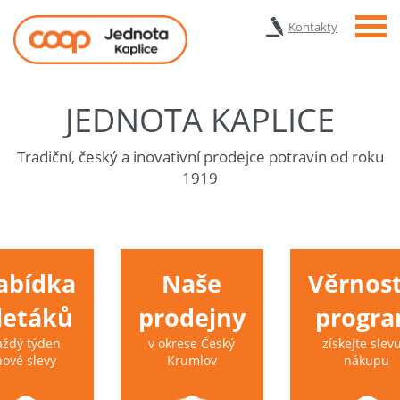
Menu
Kontakty
JEDNOTA KAPLICE
Tradiční, český a inovativní prodejce potravin od roku
1919
abídka
Naše
Věrnost
 letáků
prodejny
progr
aždý týden
v okrese Český
získejte slevu
nové slevy
Krumlov
nákupu