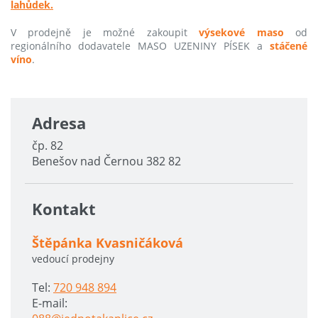
lahůdek.
V prodejně je možné zakoupit
výsekové maso
od
regionálního dodavatele MASO UZENINY PÍSEK a
stáčené
víno
.
Adresa
čp. 82
Benešov nad Černou 382 82
Kontakt
Štěpánka Kvasničáková
vedoucí prodejny
Tel:
720 948 894
E-mail: