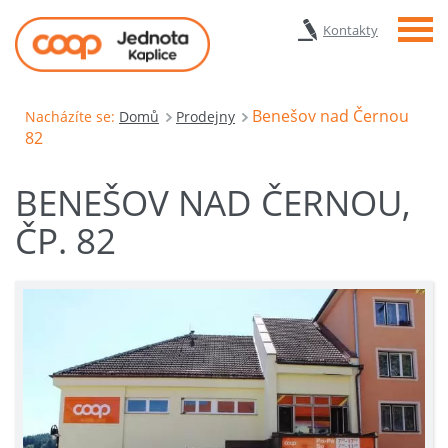
Menu
Kontakty
Benešov nad Černou
Nacházíte se:
Domů
Prodejny
82
BENEŠOV NAD ČERNOU,
ČP. 82