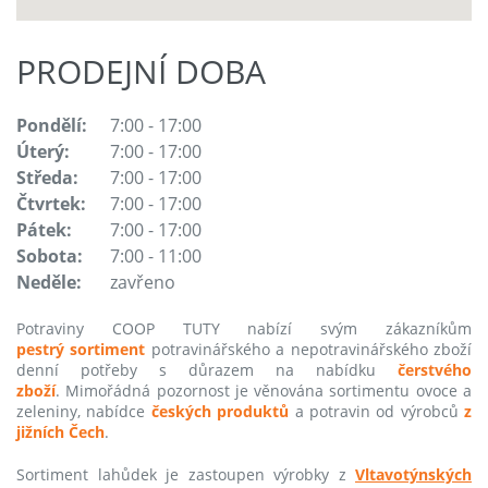
PRODEJNÍ DOBA
Pondělí:
7:00 - 17:00
Úterý:
7:00 - 17:00
Středa:
7:00 - 17:00
Čtvrtek:
7:00 - 17:00
Pátek:
7:00 - 17:00
Sobota:
7:00 - 11:00
Neděle:
zavřeno
Potraviny COOP TUTY nabízí svým zákazníkům
pestrý sortiment
potravinářského a nepotravinářského zboží
denní potřeby s důrazem na nabídku
čerstvého
zboží
. Mimořádná pozornost je věnována sortimentu ovoce a
zeleniny, nabídce
českých produktů
a potravin od výrobců
z
jižních Čech
.
Sortiment lahůdek je zastoupen výrobky z
Vltavotýnských