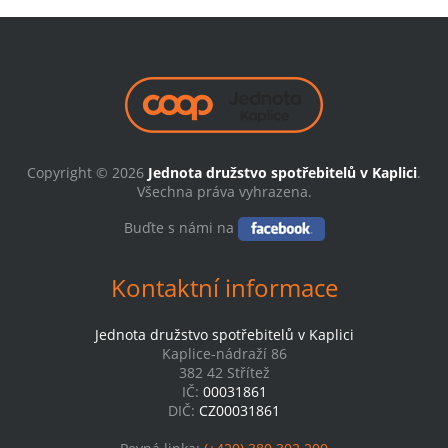
Copyright © 2026
Jednota družstvo spotřebitelů v Kaplici
.
Všechna práva vyhrazena.
Buďte s námi na
Kontaktní informace
Jednota družstvo spotřebitelů v Kaplici
Kaplice-nádraží 86
382 42 Střítež
IČ:
00031861
DIČ:
CZ00031861