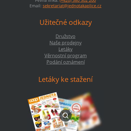
Pevná linka:
(+420) 380 302 200
Email:
sekretariat@jednotakaplice.cz
Užitečné odkazy
Družstvo
Naše prodejny
Letáky
Věrnostní program
Podání oznámení
Letáky ke stažení