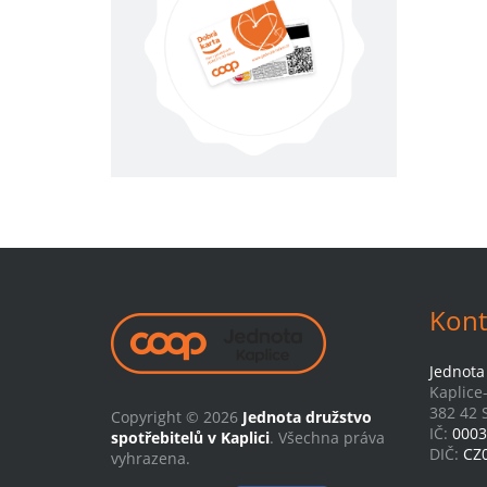
Kont
Jednota 
Kaplice
382 42 S
Copyright © 2026
Jednota družstvo
IČ:
0003
spotřebitelů v Kaplici
. Všechna práva
DIČ:
CZ
vyhrazena.