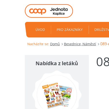
ÚVOD
PRO ZÁKAZNÍKY
DRUŽST
089-
Nacházíte se:
Domů
Besednice, Náměstí
08
Nabídka z letáků