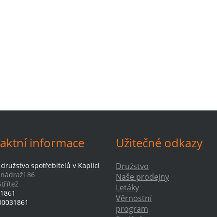
aktní informace
Užitečné odkazy
družstvo spotřebitelů v Kaplici
Družstvo
-nádraží 86
Naše prodejny
třítež
Letáky
1861
Věrnostní
00031861
program