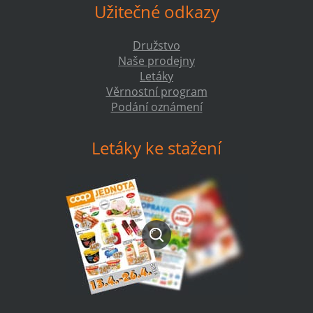
Užitečné odkazy
Družstvo
Naše prodejny
Letáky
Věrnostní program
Podání oznámení
Letáky ke stažení