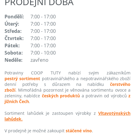
PRODEJNÍ DOBA
Pondělí:
7:00 - 17:00
Úterý:
7:00 - 17:00
Středa:
7:00 - 17:00
Čtvrtek:
7:00 - 17:00
Pátek:
7:00 - 17:00
Sobota:
7:00 - 10:00
Neděle:
zavřeno
Potraviny COOP TUTY nabízí svým zákazníkům
pestrý sortiment
potravinářského a nepotravinářského zboží
denní potřeby s důrazem na nabídku
čerstvého
zboží
. Mimořádná pozornost je věnována sortimentu ovoce a
zeleniny, nabídce
českých produktů
a potravin od výrobců
z
jižních Čech
.
Sortiment lahůdek je zastoupen výrobky z
Vltavotýnských
lahůdek.
V prodejně je možné zakoupit
stáčené víno
.