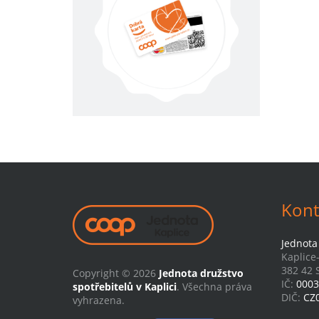
Kont
Jednota 
Kaplice
382 42 S
Copyright © 2026
Jednota družstvo
IČ:
0003
spotřebitelů v Kaplici
. Všechna práva
DIČ:
CZ
vyhrazena.