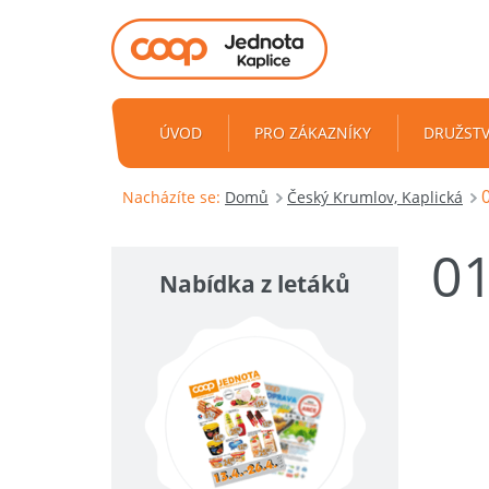
ÚVOD
PRO ZÁKAZNÍKY
DRUŽST
0
Nacházíte se:
Domů
Český Krumlov, Kaplická
01
Nabídka z letáků