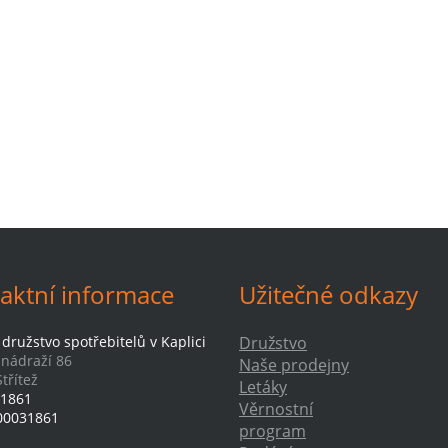
aktní informace
Užitečné odkazy
družstvo spotřebitelů v Kaplici
Družstvo
-nádraží 86
Naše prodejny
třítež
Letáky
1861
Věrnostní
00031861
program