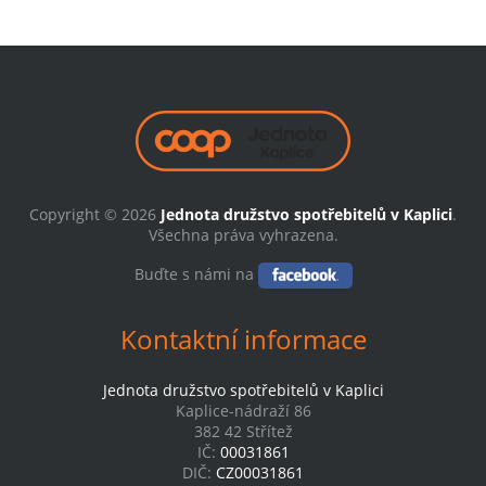
Copyright © 2026
Jednota družstvo spotřebitelů v Kaplici
.
Všechna práva vyhrazena.
Buďte s námi na
Kontaktní informace
Jednota družstvo spotřebitelů v Kaplici
Kaplice-nádraží 86
382 42 Střítež
IČ:
00031861
DIČ:
CZ00031861