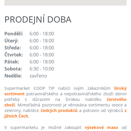
PRODEJNÍ DOBA
Pondělí:
6:00 - 18:00
Úterý:
6:00 - 18:00
Středa:
6:00 - 18:00
Čtvrtek:
6:00 - 18:00
Pátek:
6:00 - 18:00
Sobota:
6:30 - 10:00
Neděle:
zavřeno
Supermarket COOP TIP nabízí svým zákazníkům
široký
sortiment
potravinářského a nepotravinářského zboží denní
potřeby s důrazem na širokou nabídku
čerstvého
zboží
. Mimořádná pozornost je věnována sortimentu ovoce a
zeleniny, nabídce
českých produktů
a potravin od výrobců
z
jižních Čech
.
V supermarketu je možné zakoupit
výsekové maso
od