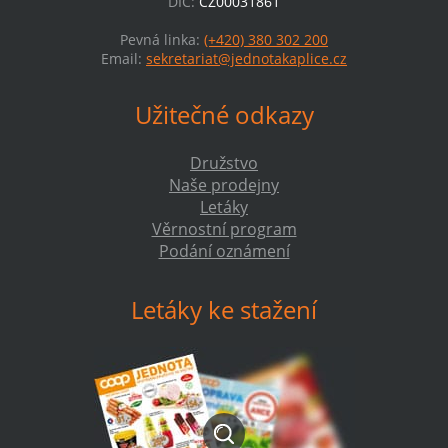
DIČ:
CZ00031861
Pevná linka:
(+420) 380 302 200
Email:
sekretariat@jednotakaplice.cz
Užitečné odkazy
Družstvo
Naše prodejny
Letáky
Věrnostní program
Podání oznámení
Letáky ke stažení