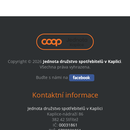
Copyright © 2026
Jednota družstvo spotřebitelů v Kaplici
.
Všechna práva vyhrazena.
Buďte s námi na
Kontaktní informace
Jednota družstvo spotřebitelů v Kaplici
Kaplice-nádraží 86
382 42 Střítež
IČ:
00031861