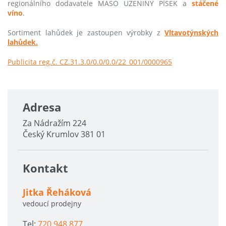
regionálního dodavatele MASO UZENINY PÍSEK a
stáčené
víno
.
Sortiment lahůdek je zastoupen výrobky z
Vltavotýnských
lahůdek.
Publicita reg.č. CZ.31.3.0/0.0/0.0/22_001/0000965
Adresa
Za Nádražím 224
Český Krumlov 381 01
Kontakt
Jitka Řeháková
vedoucí prodejny
Tel:
720 948 877