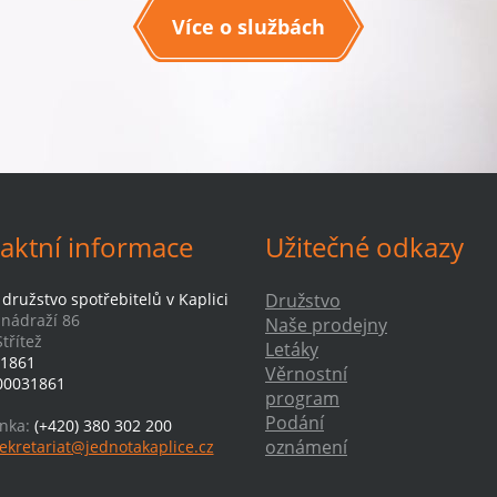
Více o službách
aktní informace
Užitečné odkazy
družstvo spotřebitelů v Kaplici
Družstvo
-nádraží 86
Naše prodejny
třítež
Letáky
1861
Věrnostní
00031861
program
Podání
inka:
(+420) 380 302 200
oznámení
ekretariat@jednotakaplice.cz