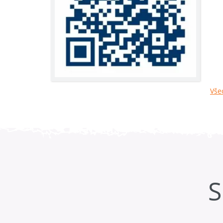
Vše
S