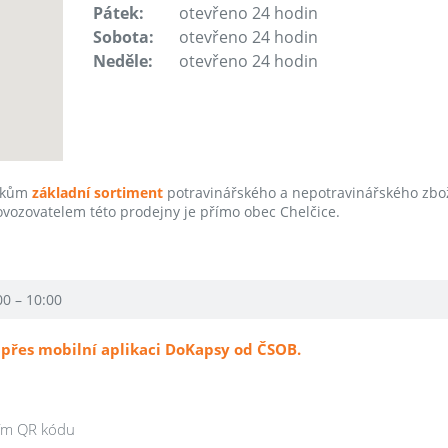
Pátek:
otevřeno 24 hodin
Sobota:
otevřeno 24 hodin
Neděle:
otevřeno 24 hodin
níkům
základní sortiment
potravinářského a nepotravinářského zbo
rovozovatelem této prodejny je přímo obec Chelčice.
00 – 10:00
přes mobilní aplikaci DoKapsy od ČSOB.
ním QR kódu