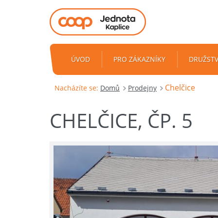
ÚVOD
PRO ZÁKAZNÍKY
DRUŽST
Chelčice
Nacházíte se:
Domů
Prodejny
CHELČICE, ČP. 5