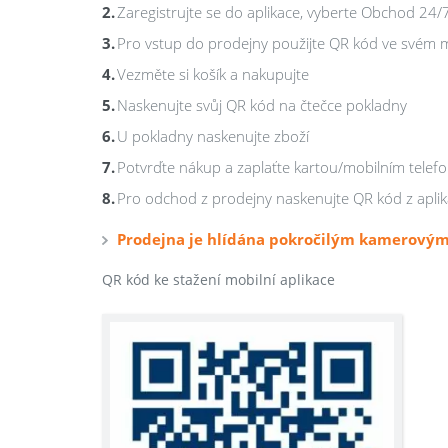
Zaregistrujte se do aplikace, vyberte Obchod 24
Pro vstup do prodejny použijte QR kód ve svém 
Vezměte si košík a nakupujte
Naskenujte svůj QR kód na čtečce pokladny
U pokladny naskenujte zboží
Potvrďte nákup a zaplaťte kartou/mobilním tele
Pro odchod z prodejny naskenujte QR kód z apli
Prodejna je hlídána pokročilým kamerovým
QR kód ke stažení mobilní aplikace