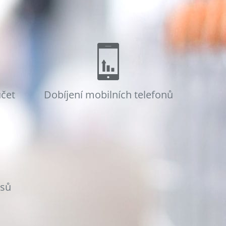
účet
Dobíjení mobilních telefonů
osů