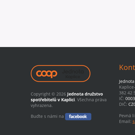
Kont
Jednota 
Kaplice
382 42 S
Copyright © 2026
Jednota družstvo
IČ:
0003
spotřebitelů v Kaplici
. Všechna práva
DIČ:
CZ
vyhrazena.
Pevná l
Buďte s námi na
Email:
s