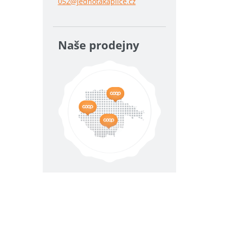
052@jednotakaplice.cz
Naše prodejny