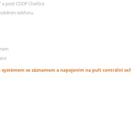
/7 a poté COOP Chelčice
mobilním telefonu
fonem
kace
 systémem se záznamem a napojením na pult centrální oc