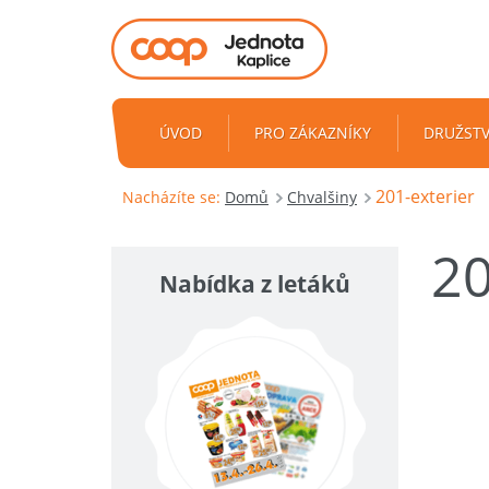
ÚVOD
PRO ZÁKAZNÍKY
DRUŽST
201-exterier
Nacházíte se:
Domů
Chvalšiny
20
Nabídka z letáků