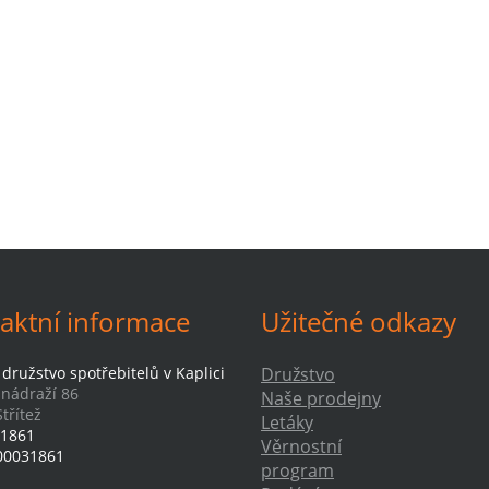
aktní informace
Užitečné odkazy
družstvo spotřebitelů v Kaplici
Družstvo
-nádraží 86
Naše prodejny
třítež
Letáky
1861
Věrnostní
00031861
program