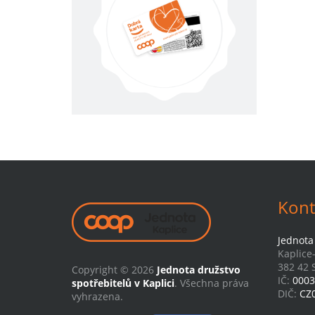
Kont
Jednota 
Kaplice
382 42 S
Copyright © 2026
Jednota družstvo
IČ:
0003
spotřebitelů v Kaplici
. Všechna práva
DIČ:
CZ
vyhrazena.