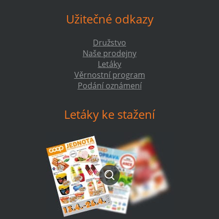
Užitečné odkazy
Družstvo
Naše prodejny
Letáky
Věrnostní program
Podání oznámení
Letáky ke stažení