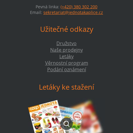
Pevná linka:
(+420) 380 302 200
Email:
sekretariat@jednotakaplice.cz
Užitečné odkazy
Družstvo
Naše prodejny
Letáky
Věrnostní program
Podání oznámení
Letáky ke stažení