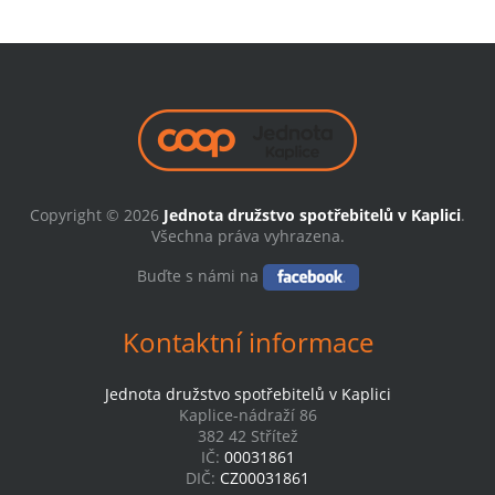
Copyright © 2026
Jednota družstvo spotřebitelů v Kaplici
.
Všechna práva vyhrazena.
Buďte s námi na
Kontaktní informace
Jednota družstvo spotřebitelů v Kaplici
Kaplice-nádraží 86
382 42 Střítež
IČ:
00031861
DIČ:
CZ00031861