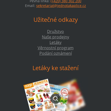
Pevná linka:
(+420) 380 302 200
Email:
sekretariat@jednotakaplice.cz
Užitečné odkazy
Družstvo
Naše prodejny
Letáky
Věrnostní program
Podání oznámení
Letáky ke stažení