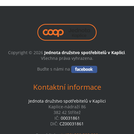
Copyright © 2026
Jednota družstvo spotřebitelů v Kaplici
.
Všechna práva vyhrazena.
Buďte s námi na
Kontaktní informace
Jednota družstvo spotřebitelů v Kaplici
Kaplice-nádraží 86
382 42 Střítež
IČ:
00031861
DIČ:
CZ00031861