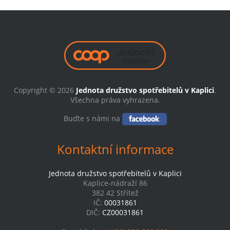
Copyright © 2026
Jednota družstvo spotřebitelů v Kaplici
.
Všechna práva vyhrazena.
Buďte s námi na
Kontaktní informace
Jednota družstvo spotřebitelů v Kaplici
Kaplice-nádraží 86
382 42 Střítež
IČ:
00031861
DIČ:
CZ00031861