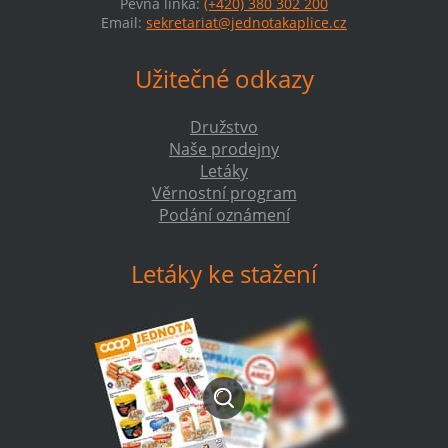
Pevná linka:
(+420) 380 302 200
Email:
sekretariat@jednotakaplice.cz
Užitečné odkazy
Družstvo
Naše prodejny
Letáky
Věrnostní program
Podání oznámení
Letáky ke stažení