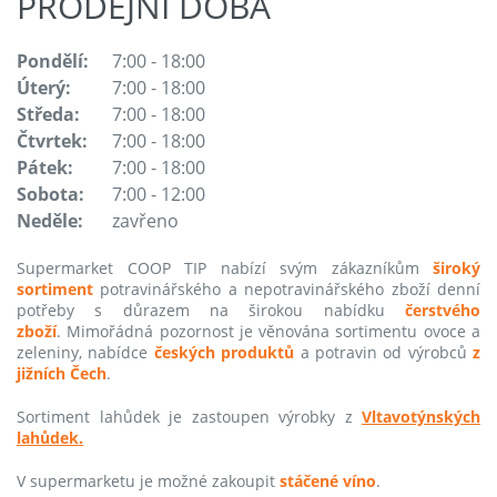
PRODEJNÍ DOBA
Pondělí:
7:00 - 18:00
Úterý:
7:00 - 18:00
Středa:
7:00 - 18:00
Čtvrtek:
7:00 - 18:00
Pátek:
7:00 - 18:00
Sobota:
7:00 - 12:00
Neděle:
zavřeno
Supermarket COOP TIP nabízí svým zákazníkům
široký
sortiment
potravinářského a nepotravinářského zboží denní
potřeby s důrazem na širokou nabídku
čerstvého
zboží
. Mimořádná pozornost je věnována sortimentu ovoce a
zeleniny, nabídce
českých produktů
a potravin od výrobců
z
jižních Čech
.
Sortiment lahůdek je zastoupen výrobky z
Vltavotýnských
lahůdek.
V supermarketu je možné zakoupit
stáčené víno
.