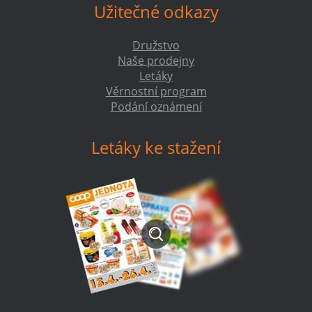
Užitečné odkazy
Družstvo
Naše prodejny
Letáky
Věrnostní program
Podání oznámení
Letáky ke stažení