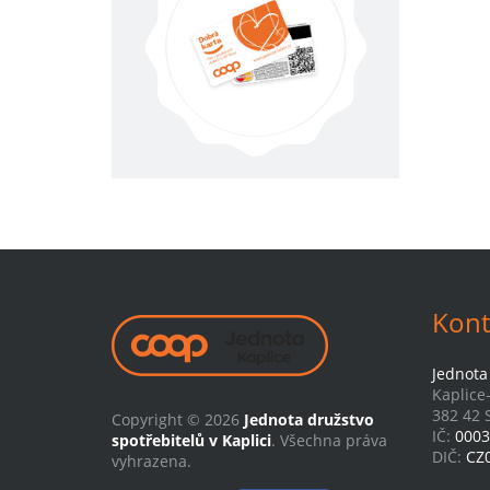
Kont
Jednota 
Kaplice
382 42 S
Copyright © 2026
Jednota družstvo
IČ:
0003
spotřebitelů v Kaplici
. Všechna práva
DIČ:
CZ
vyhrazena.