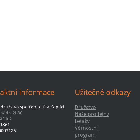
aktní informace
Užitečné odkazy
družstvo spotřebitelů v Kaplici
Družstvo
-nádraží 86
Naše prodejny
třítež
Letáky
1861
Věrnostní
00031861
program