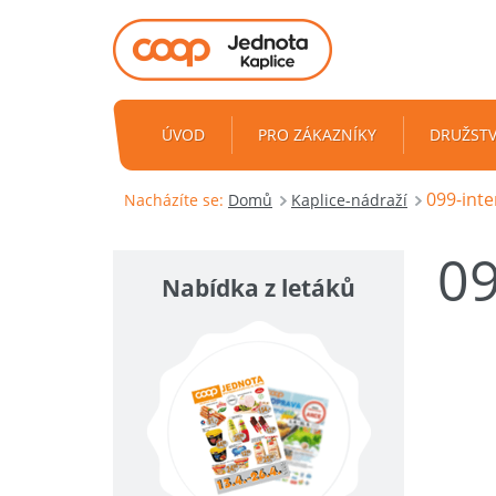
ÚVOD
PRO ZÁKAZNÍKY
DRUŽST
099-inter
Nacházíte se:
Domů
Kaplice-nádraží
09
Nabídka z letáků