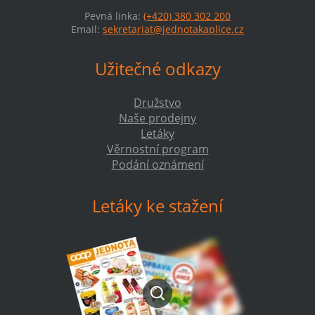
Pevná linka:
(+420) 380 302 200
Email:
sekretariat@jednotakaplice.cz
Užitečné odkazy
Družstvo
Naše prodejny
Letáky
Věrnostní program
Podání oznámení
Letáky ke stažení