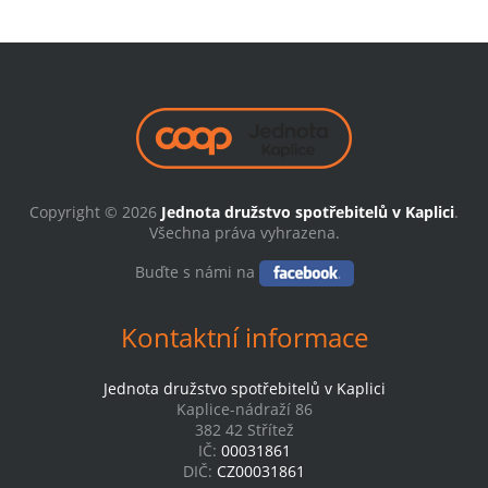
Copyright © 2026
Jednota družstvo spotřebitelů v Kaplici
.
Všechna práva vyhrazena.
Buďte s námi na
Kontaktní informace
Jednota družstvo spotřebitelů v Kaplici
Kaplice-nádraží 86
382 42 Střítež
IČ:
00031861
DIČ:
CZ00031861