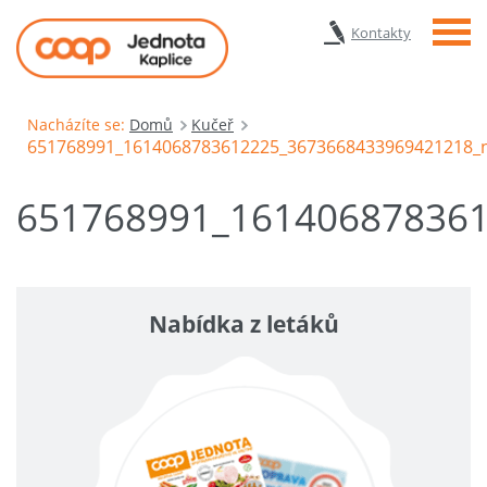
Menu
Kontakty
Nacházíte se:
Domů
Kučeř
651768991_1614068783612225_3673668433969421218_
651768991_16140687836
Nabídka z letáků