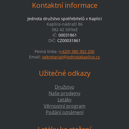
Kontaktní informace
Jednota družstvo spotřebitelů v Kaplici
Kaplice-nádraží 86
382 42 Střítež
IČ:
00031861
DIČ:
CZ00031861
Pevná linka:
(+420) 380 302 200
Email:
sekretariat@jednotakaplice.cz
Užitečné odkazy
Družstvo
Naše prodejny
Letáky
Věrnostní program
Podání oznámení