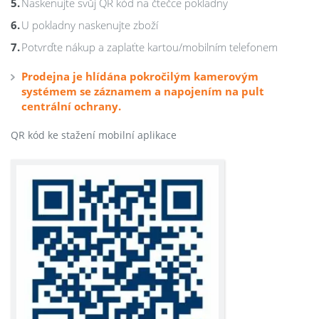
Naskenujte svůj QR kód na čtečce pokladny
U pokladny naskenujte zboží
Potvrďte nákup a zaplaťte kartou/mobilním telefonem
Prodejna je hlídána pokročilým kamerovým
systémem se záznamem a napojením na pult
centrální ochrany.
QR kód ke stažení mobilní aplikace