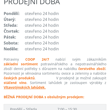
PRODEJNÍ DOBA
Pondělí:
otevřeno 24 hodin
Úterý:
otevřeno 24 hodin
Středa:
otevřeno 24 hodin
Čtvrtek:
otevřeno 24 hodin
Pátek:
otevřeno 24 hodin
Sobota:
otevřeno 24 hodin
Neděle:
otevřeno 24 hodin
Potraviny
COOP 24/7
nabízí svým zákazníkům
základní sortiment
potravinářského a nepotravinářského
zboží denní potřeby s důrazem na nabídku
čerstvého zboží
.
Pozornost je věnována sortimentu ovoce a zeleniny a nabídce
českých produktů
. V prodejně je možné zakoupit
stáčené víno
. Sortiment lahůdek je zastoupen výrobky z
Vltavotýnských lahůdek.
BĚŽNÁ PRODEJNÍ DOBA s obslužným prodejem:
Pondělí – Středa
7:00 – 15:30