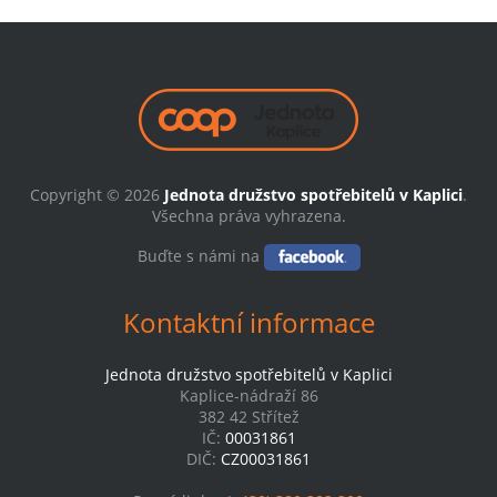
Copyright © 2026
Jednota družstvo spotřebitelů v Kaplici
.
Všechna práva vyhrazena.
Buďte s námi na
Kontaktní informace
Jednota družstvo spotřebitelů v Kaplici
Kaplice-nádraží 86
382 42 Střítež
IČ:
00031861
DIČ:
CZ00031861