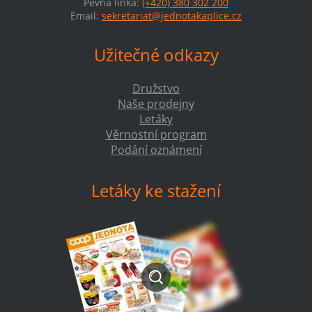
Pevná linka:
(+420) 380 302 200
Email:
sekretariat@jednotakaplice.cz
Užitečné odkazy
Družstvo
Naše prodejny
Letáky
Věrnostní program
Podání oznámení
Letáky ke stažení