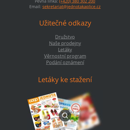
Pevná linka:
(+420) 380 302 200
Email:
sekretariat@jednotakaplice.cz
Užitečné odkazy
Družstvo
Naše prodejny
Letáky
Věrnostní program
Podání oznámení
Letáky ke stažení