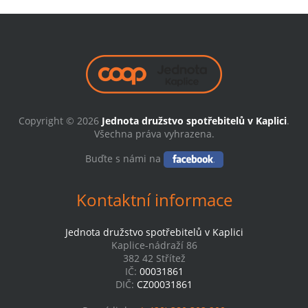
Copyright © 2026
Jednota družstvo spotřebitelů v Kaplici
.
Všechna práva vyhrazena.
Buďte s námi na
Kontaktní informace
Jednota družstvo spotřebitelů v Kaplici
Kaplice-nádraží 86
382 42 Střítež
IČ:
00031861
DIČ:
CZ00031861