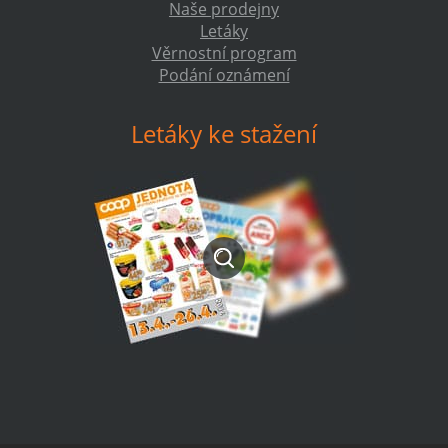
Naše prodejny
Letáky
Věrnostní program
Podání oznámení
Letáky ke stažení