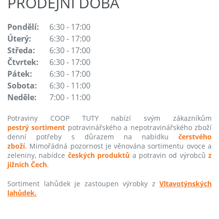
PRODEJNÍ DOBA
Pondělí:
6:30 - 17:00
Úterý:
6:30 - 17:00
Středa:
6:30 - 17:00
Čtvrtek:
6:30 - 17:00
Pátek:
6:30 - 17:00
Sobota:
6:30 - 11:00
Neděle:
7:00 - 11:00
Potraviny COOP TUTY nabízí svým zákazníkům
pestrý sortiment
potravinářského a nepotravinářského zboží
denní potřeby s důrazem na nabídku
čerstvého
zboží
. Mimořádná pozornost je věnována sortimentu ovoce a
zeleniny, nabídce
českých produktů
a potravin od výrobců
z
jižních Čech
.
Sortiment lahůdek je zastoupen výrobky z
Vltavotýnských
lahůdek.