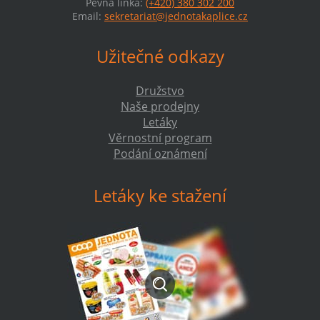
Pevná linka:
(+420) 380 302 200
Email:
sekretariat@jednotakaplice.cz
Užitečné odkazy
Družstvo
Naše prodejny
Letáky
Věrnostní program
Podání oznámení
Letáky ke stažení