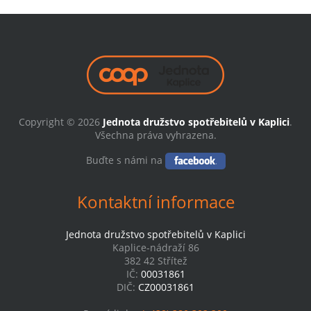
Copyright © 2026
Jednota družstvo spotřebitelů v Kaplici
.
Všechna práva vyhrazena.
Buďte s námi na
Kontaktní informace
Jednota družstvo spotřebitelů v Kaplici
Kaplice-nádraží 86
382 42 Střítež
IČ:
00031861
DIČ:
CZ00031861