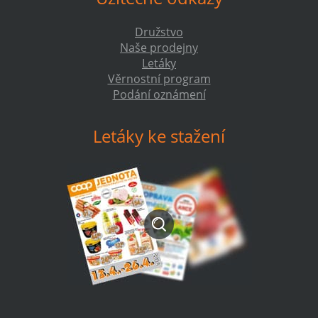
Družstvo
Naše prodejny
Letáky
Věrnostní program
Podání oznámení
Letáky ke stažení