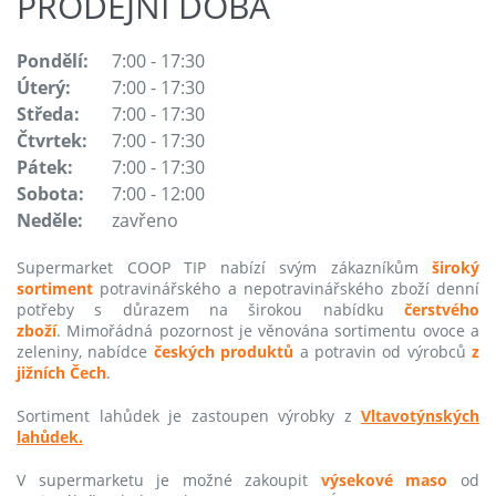
PRODEJNÍ DOBA
Pondělí:
7:00 - 17:30
Úterý:
7:00 - 17:30
Středa:
7:00 - 17:30
Čtvrtek:
7:00 - 17:30
Pátek:
7:00 - 17:30
Sobota:
7:00 - 12:00
Neděle:
zavřeno
Supermarket COOP TIP nabízí svým zákazníkům
široký
sortiment
potravinářského a nepotravinářského zboží denní
potřeby s důrazem na širokou nabídku
čerstvého
zboží
. Mimořádná pozornost je věnována sortimentu ovoce a
zeleniny, nabídce
českých produktů
a potravin od výrobců
z
jižních Čech
.
Sortiment lahůdek je zastoupen výrobky z
Vltavotýnských
lahůdek.
V supermarketu je možné zakoupit
výsekové maso
od