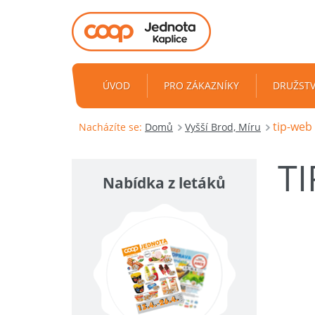
ÚVOD
PRO ZÁKAZNÍKY
DRUŽST
tip-web
Nacházíte se:
Domů
Vyšší Brod, Míru
T
Nabídka z letáků