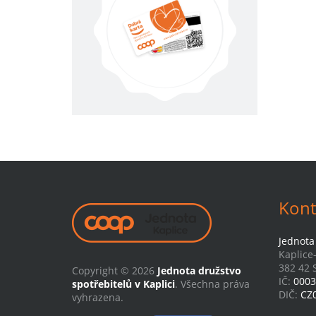
Kont
Jednota 
Kaplice
382 42 S
Copyright © 2026
Jednota družstvo
IČ:
0003
spotřebitelů v Kaplici
. Všechna práva
DIČ:
CZ
vyhrazena.