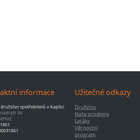
aktní informace
Užitečné odkazy
družstvo spotřebitelů v Kaplici
Družstvo
-nádraží 86
Naše prodejny
třítež
Letáky
1861
Věrnostní
00031861
program