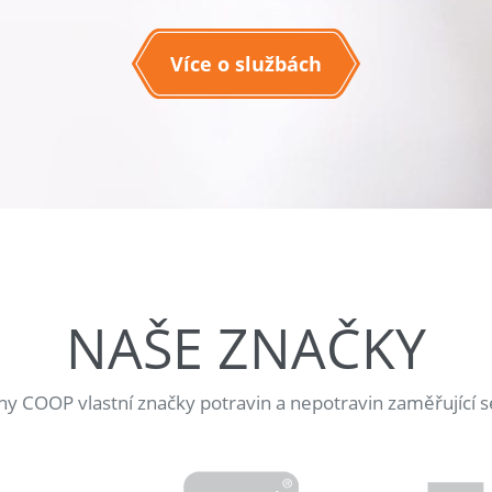
Více o službách
NAŠE ZNAČKY
jny COOP vlastní značky potravin a nepotravin zaměřující s