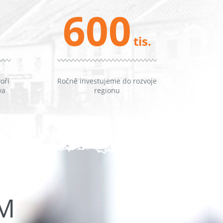
600
tis.
oří
Ročně investujeme do rozvoje
va
regionu
ŮM