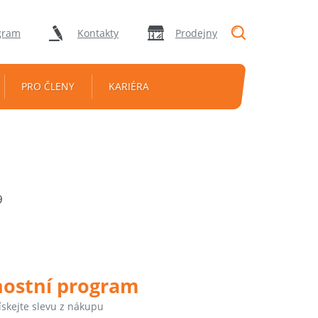
"Vyhledávání
gram
Kontakty
Prodejny
PRO ČLENY
KARIÉRA
9
nostní program
ískejte slevu z nákupu