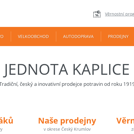
Věrnostní pro
VO
VELKOOBCHOD
AUTODOPRAVA
PRODEJNY
JEDNOTA KAPLICE
Tradiční, český a inovativní prodejce potravin od roku 191
táků
Naše prodejny
Věr
vy
v okrese Český Krumlov
z