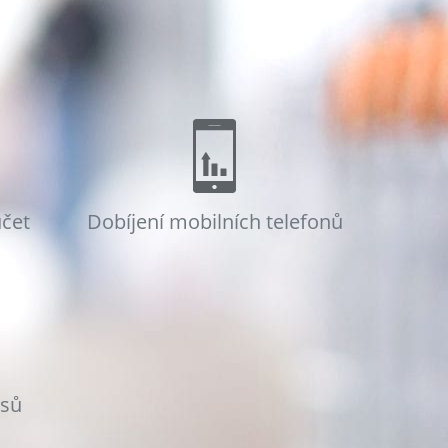
účet
Dobíjení mobilních telefonů
osů