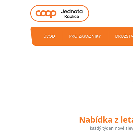
ÚVOD
PRO ZÁKAZNÍKY
DRUŽST
Nabídka z le
každý týden nové sle