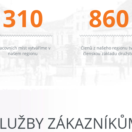
310
860
acovních míst vytváříme v
Členů z našeho regionu tv
našem regionu
členskou základu družst
LUŽBY ZÁKAZNÍK