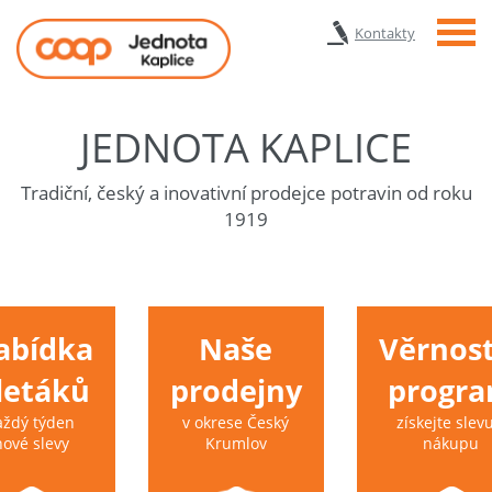
Menu
Kontakty
JEDNOTA KAPLICE
Tradiční, český a inovativní prodejce potravin od roku
1919
abídka
Naše
Věrnost
 letáků
prodejny
progr
aždý týden
v okrese Český
získejte slevu
nové slevy
Krumlov
nákupu