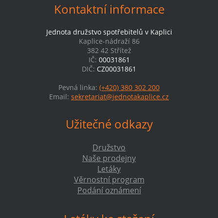
Kontaktní informace
Jednota družstvo spotřebitelů v Kaplici
Kaplice-nádraží 86
382 42 Střítež
IČ:
00031861
DIČ:
CZ00031861
Pevná linka:
(+420) 380 302 200
Email:
sekretariat@jednotakaplice.cz
Užitečné odkazy
Družstvo
Naše prodejny
Letáky
Věrnostní program
Podání oznámení