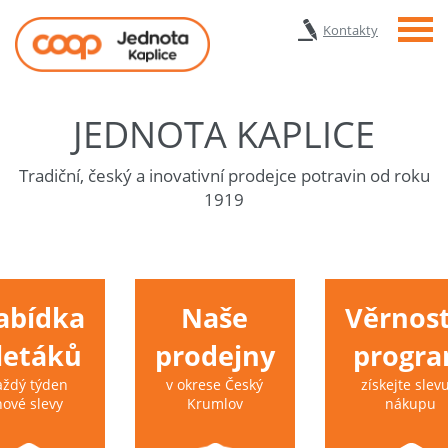
Menu
Kontakty
JEDNOTA KAPLICE
Tradiční, český a inovativní prodejce potravin od roku
1919
abídka
Naše
Věrnost
 letáků
prodejny
progr
aždý týden
v okrese Český
získejte slevu
nové slevy
Krumlov
nákupu