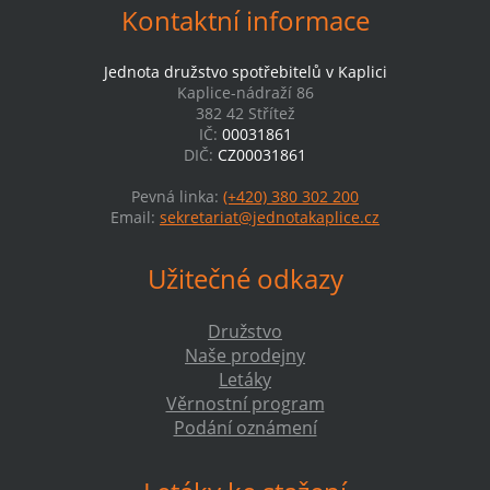
Kontaktní informace
Jednota družstvo spotřebitelů v Kaplici
Kaplice-nádraží 86
382 42 Střítež
IČ:
00031861
DIČ:
CZ00031861
Pevná linka:
(+420) 380 302 200
Email:
sekretariat@jednotakaplice.cz
Užitečné odkazy
Družstvo
Naše prodejny
Letáky
Věrnostní program
Podání oznámení