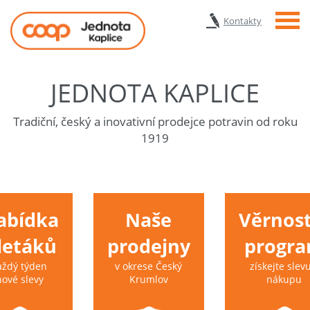
Menu
Kontakty
JEDNOTA KAPLICE
Tradiční, český a inovativní prodejce potravin od roku
1919
abídka
Naše
Věrnost
 letáků
prodejny
progr
aždý týden
v okrese Český
získejte slevu
nové slevy
Krumlov
nákupu