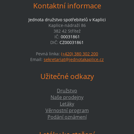
Kontaktní informace
Jednota družstvo spotřebitelů v Kaplici
Kaplice-nádraží 86
382 42 Střítež
IČ:
00031861
DIČ:
CZ00031861
Pevná linka:
(+420) 380 302 200
Email:
sekretariat@jednotakaplice.cz
Užitečné odkazy
Družstvo
Naše prodejny
Letáky
Věrnostní program
Podání oznámení