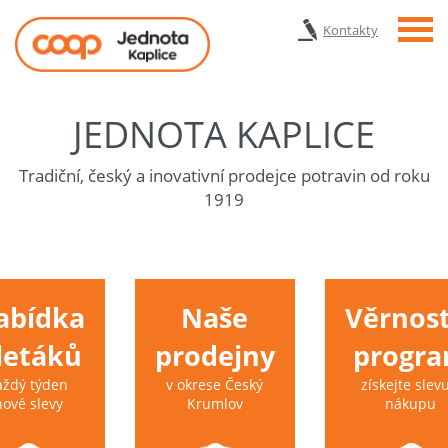
Menu
Kontakty
JEDNOTA KAPLICE
Tradiční, český a inovativní prodejce potravin od roku
1919
abídka
Naše
Věrnost
 letáků
prodejny
progr
aždý týden
v okrese Český
získejte slevu
nové slevy
Krumlov
nákupu