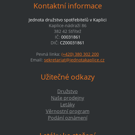
Kontaktní informace
Jednota družstvo spotřebitelů v Kaplici
Kaplice-nádraží 86
382 42 Střítež
IČ:
00031861
DIČ:
CZ00031861
Pevná linka:
(+420) 380 302 200
Email:
sekretariat@jednotakaplice.cz
Užitečné odkazy
Družstvo
Naše prodejny
Letáky
Věrnostní program
Podání oznámení