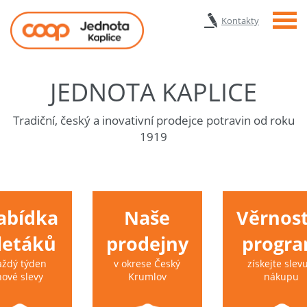
Menu
Kontakty
JEDNOTA KAPLICE
Tradiční, český a inovativní prodejce potravin od roku
1919
abídka
Naše
Věrnost
 letáků
prodejny
progr
aždý týden
v okrese Český
získejte slevu
nové slevy
Krumlov
nákupu