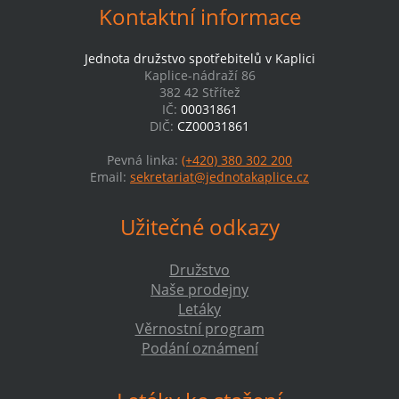
Kontaktní informace
Jednota družstvo spotřebitelů v Kaplici
Kaplice-nádraží 86
382 42 Střítež
IČ:
00031861
DIČ:
CZ00031861
Pevná linka:
(+420) 380 302 200
Email:
sekretariat@jednotakaplice.cz
Užitečné odkazy
Družstvo
Naše prodejny
Letáky
Věrnostní program
Podání oznámení