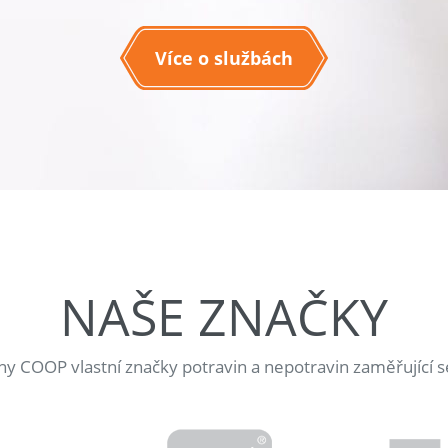
Více o službách
NAŠE ZNAČKY
jny COOP vlastní značky potravin a nepotravin zaměřující s