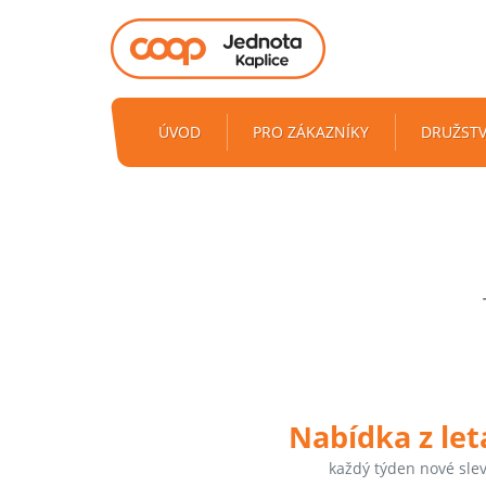
ÚVOD
PRO ZÁKAZNÍKY
DRUŽST
Nabídka z le
každý týden nové sle