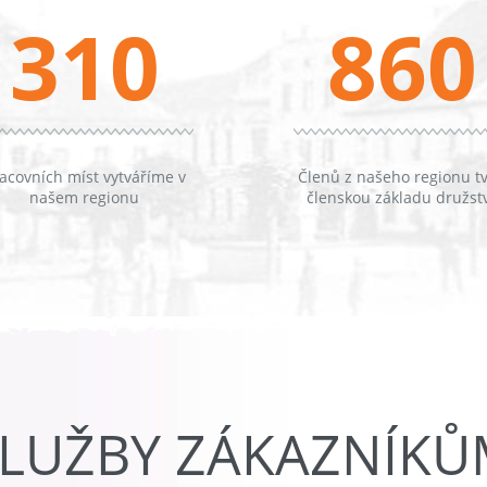
310
860
acovních míst vytváříme v
Členů z našeho regionu tv
našem regionu
členskou základu družst
LUŽBY ZÁKAZNÍK