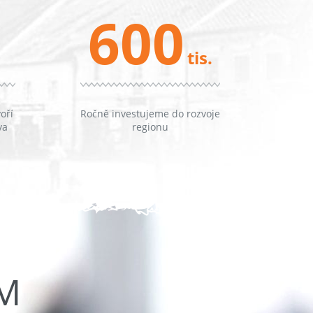
600
tis.
oří
Ročně investujeme do rozvoje
va
regionu
ŮM