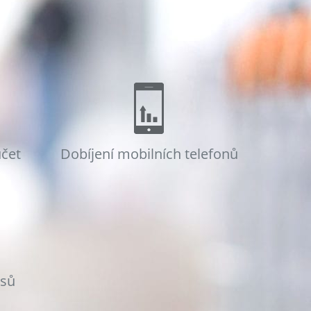
účet
Dobíjení mobilních telefonů
osů