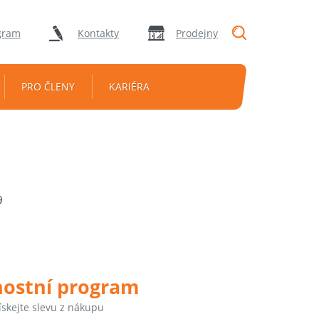
"Vyhledávání
gram
Kontakty
Prodejny
PRO ČLENY
KARIÉRA
9
nostní program
ískejte slevu z nákupu