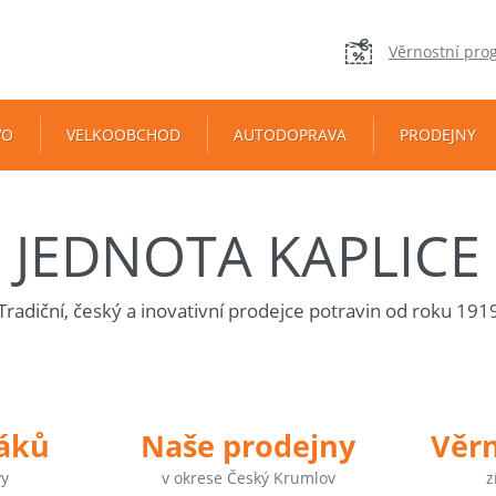
Věrnostní pro
VO
VELKOOBCHOD
AUTODOPRAVA
PRODEJNY
JEDNOTA KAPLICE
Tradiční, český a inovativní prodejce potravin od roku 191
táků
Naše prodejny
Věr
vy
v okrese Český Krumlov
z