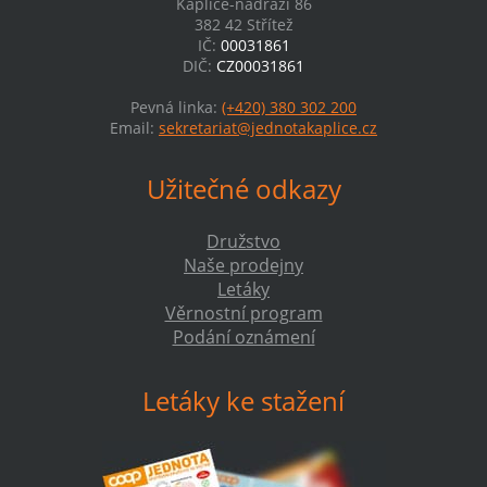
Kaplice-nádraží 86
382 42 Střítež
IČ:
00031861
DIČ:
CZ00031861
Pevná linka:
(+420) 380 302 200
Email:
sekretariat@jednotakaplice.cz
Užitečné odkazy
Družstvo
Naše prodejny
Letáky
Věrnostní program
Podání oznámení
Letáky ke stažení