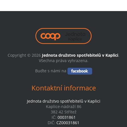
Copyright © 2026
Jednota družstvo spotřebitelů v Kaplici
.
Všechna práva vyhrazena.
Buďte s námi na
Kontaktní informace
Jednota družstvo spotřebitelů v Kaplici
Kaplice-nádraží 86
382 42 Střítež
IČ:
00031861
DIČ:
CZ00031861