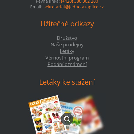
Pevná linka:
(+420) 380 302 200
Email:
sekretariat@jednotakaplice.cz
Užitečné odkazy
Družstvo
Naše prodejny
Letáky
Věrnostní program
Podání oznámení
Letáky ke stažení