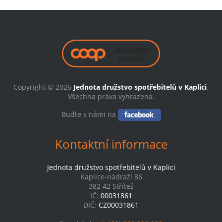
Copyright © 2026
Jednota družstvo spotřebitelů v Kaplici
.
Všechna práva vyhrazena.
Buďte s námi na
Kontaktní informace
Jednota družstvo spotřebitelů v Kaplici
Kaplice-nádraží 86
382 42 Střítež
IČ:
00031861
DIČ:
CZ00031861