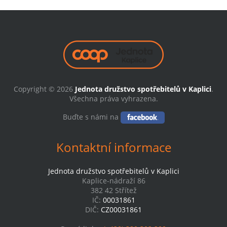
Copyright © 2026
Jednota družstvo spotřebitelů v Kaplici
.
Všechna práva vyhrazena.
Buďte s námi na
Kontaktní informace
Jednota družstvo spotřebitelů v Kaplici
Kaplice-nádraží 86
382 42 Střítež
IČ:
00031861
DIČ:
CZ00031861