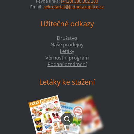
Pevná linka:
(+420) 380 302 200
Email:
sekretariat@jednotakaplice.cz
Užitečné odkazy
Družstvo
Naše prodejny
Letáky
Věrnostní program
Podání oznámení
Letáky ke stažení