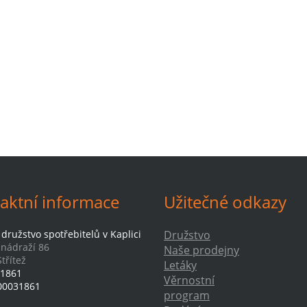
aktní informace
Užitečné odkazy
družstvo spotřebitelů v Kaplici
Družstvo
-nádraží 86
Naše prodejny
třítež
Letáky
1861
Věrnostní
00031861
program