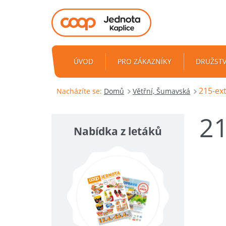
ÚVOD
PRO ZÁKAZNÍKY
DRUŽST
215-ext
Nacházíte se:
Domů
Větřní, Šumavská
21
Nabídka z letáků