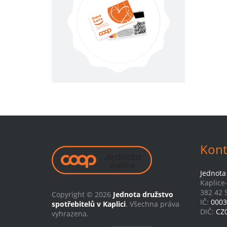
Kont
Jednota 
Kaplice
382 42 S
Copyright © 2026
Jednota družstvo
IČ:
0003
spotřebitelů v Kaplici
. Všechna práva
DIČ:
CZ
vyhrazena.