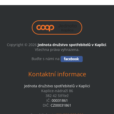
Copyright © 2026
Jednota družstvo spotřebitelů v Kaplici
.
Všechna práva vyhrazena.
Buďte s námi na
Kontaktní informace
Jednota družstvo spotřebitelů v Kaplici
Kaplice-nádraží 86
382 42 Střítež
IČ:
00031861
DIČ:
CZ00031861