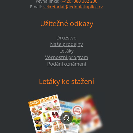
Pevná linka:
(+420) 380 302 200
Email:
sekretariat@jednotakaplice.cz
Užitečné odkazy
Družstvo
Naše prodejny
Letáky
Věrnostní program
Podání oznámení
Letáky ke stažení