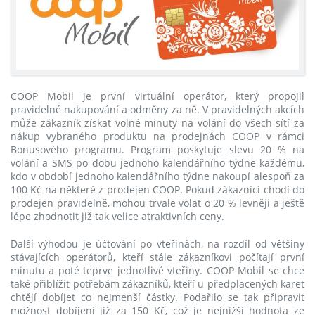
COOP Mobil je první virtuální operátor, který propojil
pravidelné nakupování a odměny za ně. V pravidelných akcích
může zákazník získat volné minuty na volání do všech sítí za
nákup vybraného produktu na prodejnách COOP v rámci
Bonusového programu. Program poskytuje slevu 20 % na
volání a SMS po dobu jednoho kalendářního týdne každému,
kdo v období jednoho kalendářního týdne nakoupí alespoň za
100 Kč na některé z prodejen COOP. Pokud zákazníci chodí do
prodejen pravidelně, mohou trvale volat o 20 % levněji a ještě
lépe zhodnotit již tak velice atraktivních ceny.
Další výhodou je účtování po vteřinách, na rozdíl od většiny
stávajících operátorů, kteří stále zákazníkovi počítají první
minutu a poté teprve jednotlivé vteřiny. COOP Mobil se chce
také přiblížit potřebám zákazníků, kteří u předplacených karet
chtějí dobíjet co nejmenší částky. Podařilo se tak připravit
možnost dobíjení již za 150 Kč, což je nejnižší hodnota ze