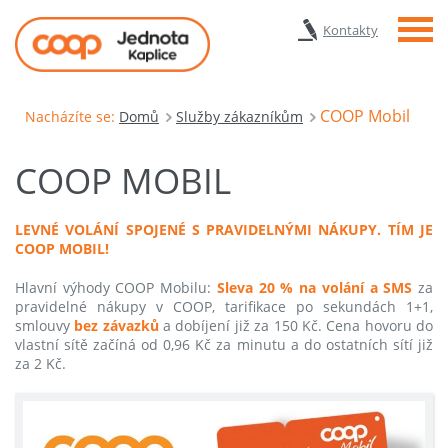
Menu
Kontakty
COOP Mobil
Nacházíte se:
Domů
Služby zákazníkům
COOP MOBIL
LEVNÉ VOLÁNÍ SPOJENÉ S PRAVIDELNÝMI NÁKUPY. TÍM JE
COOP MOBIL!
Hlavní výhody COOP Mobilu:
Sleva 20 % na volání a SMS
za
pravidelné nákupy v COOP, tarifikace po sekundách 1+1,
smlouvy
bez závazků
a dobíjení již za 150 Kč. Cena hovoru do
vlastní sítě začíná od 0,96 Kč za minutu a do ostatních sítí již
za 2 Kč.