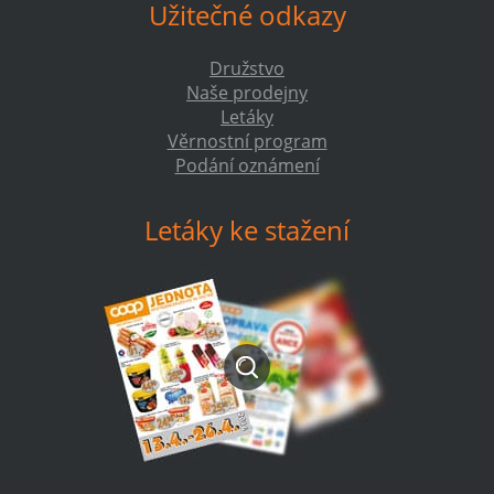
Užitečné odkazy
Družstvo
Naše prodejny
Letáky
Věrnostní program
Podání oznámení
Letáky ke stažení