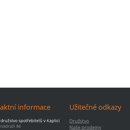
aktní informace
Užitečné odkazy
družstvo spotřebitelů v Kaplici
Družstvo
-nádraží 86
Naše prodejny