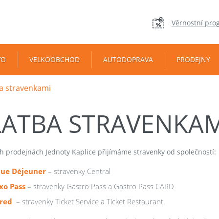
Věrnostní pro
VO
VELKOOBCHOD
AUTODOPRAVA
PRODEJNY
a stravenkami
LATBA STRAVENKAM
h prodejnách Jednoty Kaplice přijímáme stravenky od společností:
ue Déjeuner
– stravenky Central
xo Pass
– stravenky Gastro Pass a Gastro Pass CARD
red
– stravenky Ticket Service a Ticket Restaurant.