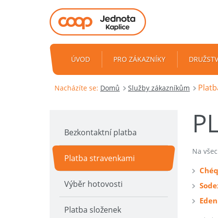
ÚVOD
PRO ZÁKAZNÍKY
DRUŽST
Platb
Nacházíte se:
Domů
Služby zákazníkům
P
Bezkontaktní platba
Na všec
Platba stravenkami
Chéq
Výběr hotovosti
Sode
Eden
Platba složenek