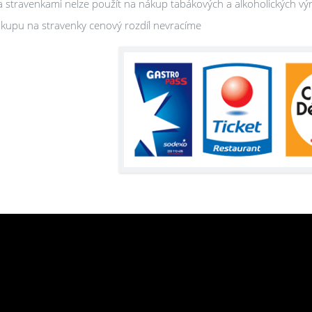
a stravenkami nelze použít na nákup tabákových a alkoholických vý
ákupu na stravenky cenový rozdíl nevracíme